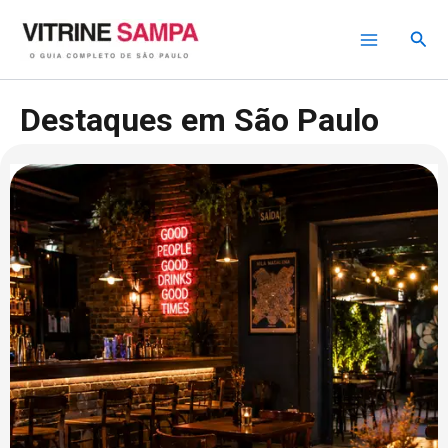
Ir
para
Pesq
o
conteúdo
Destaques em São Paulo