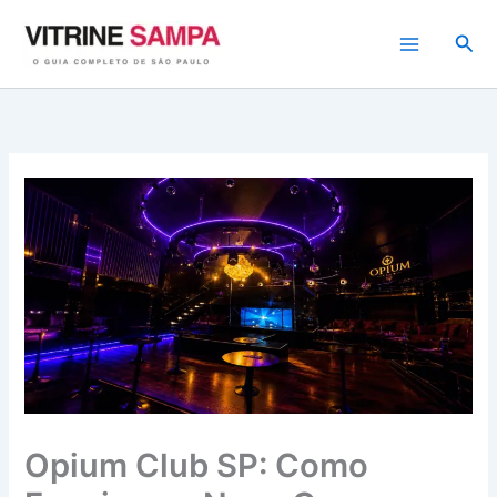
Ir
para
Pesq
o
conteúdo
Opium Club SP: Como