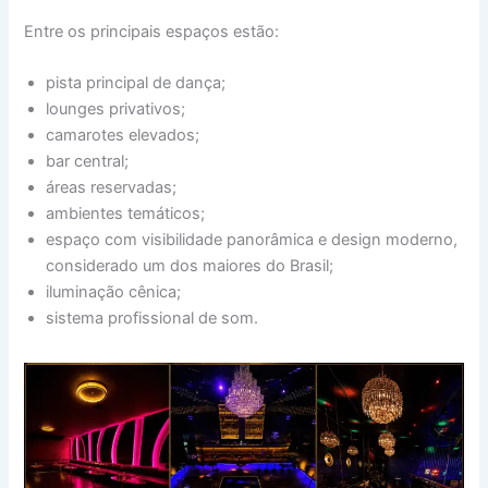
Entre os principais espaços estão:
pista principal de dança;
lounges privativos;
camarotes elevados;
bar central;
áreas reservadas;
ambientes temáticos;
espaço com visibilidade panorâmica e design moderno,
considerado um dos maiores do Brasil;
iluminação cênica;
sistema profissional de som.