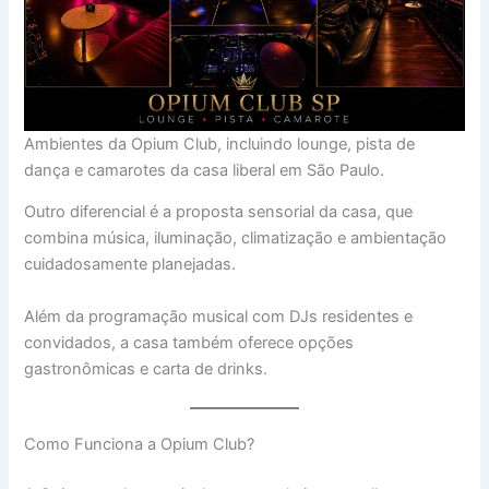
Ambientes da Opium Club, incluindo lounge, pista de
dança e camarotes da casa liberal em São Paulo.
Outro diferencial é a proposta sensorial da casa, que
combina música, iluminação, climatização e ambientação
cuidadosamente planejadas.
Além da programação musical com DJs residentes e
convidados, a casa também oferece opções
gastronômicas e carta de drinks.
Como Funciona a Opium Club?