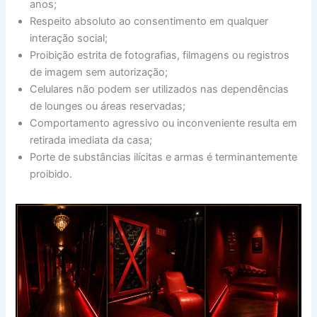
anos;
Respeito absoluto ao consentimento em qualquer
interação social;
Proibição estrita de fotografias, filmagens ou registros
de imagem sem autorização;
Celulares não podem ser utilizados nas dependências
de lounges ou áreas reservadas;
Comportamento agressivo ou inconveniente resulta em
retirada imediata da casa;
Porte de substâncias ilícitas e armas é terminantemente
proibido.