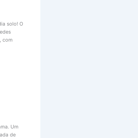
ia solo! O
redes
s, com
rama. Um
eada de