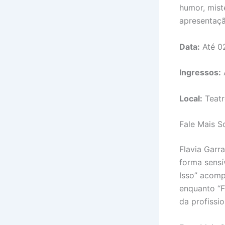
humor, mist
apresentaçã
Data:
Até 02
Ingressos:
Local:
Teatr
Fale Mais S
Flavia Garr
forma sensí
Isso” acomp
enquanto “F
da profissio