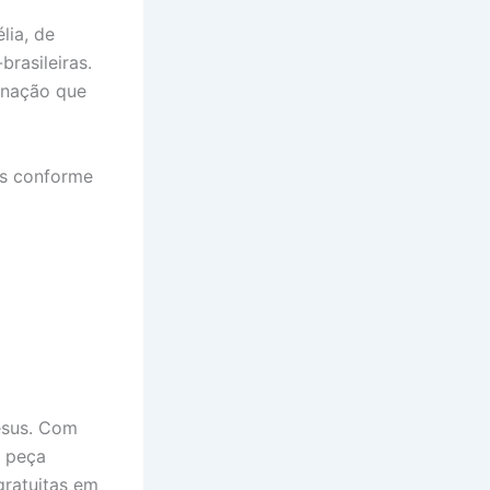
lia, de
brasileiras.
enação que
is conforme
esus. Com
a peça
gratuitas em