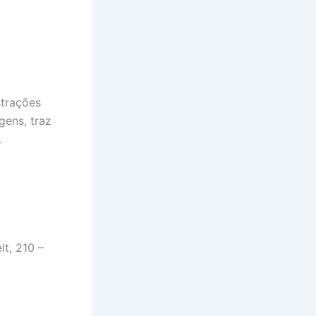
strações
gens, traz
.
t, 210 –