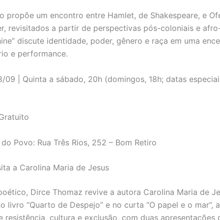
o propõe um encontro entre Hamlet, de Shakespeare, e Ofé
r, revisitados a partir de perspectivas pós-coloniais e afro-
ine” discute identidade, poder, gênero e raça em uma enc
írio e performance.
/09 | Quinta a sábado, 20h (domingos, 18h; datas especia
Gratuito
do Povo: Rua Três Rios, 252 – Bom Retiro
sita a Carolina Maria de Jesus
poético, Dirce Thomaz revive a autora Carolina Maria de J
no livro “Quarto de Despejo” e no curta “O papel e o mar”, 
re resistência, cultura e exclusão, com duas apresentações 