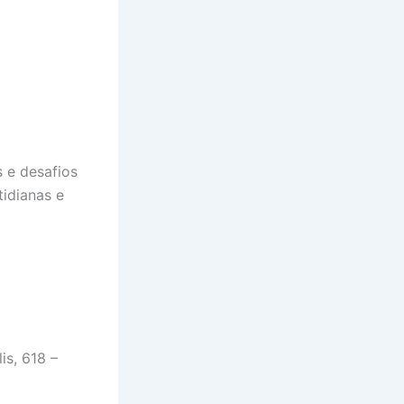
s e desafios
idianas e
is, 618 –