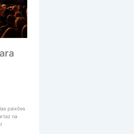
ara
das paixões
artaz na
!