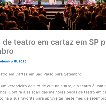
 de teatro em cartaz em SP p
mbro
etembro 18, 2025
eatro em Cartaz em São Paulo para Setembro
 um verdadeiro celeiro de cultura e arte, e o teatro é uma 
anos. Confira a seleção das melhores peças de teatro em c
colha a sua favorita para aproveitar neste mês de setembro