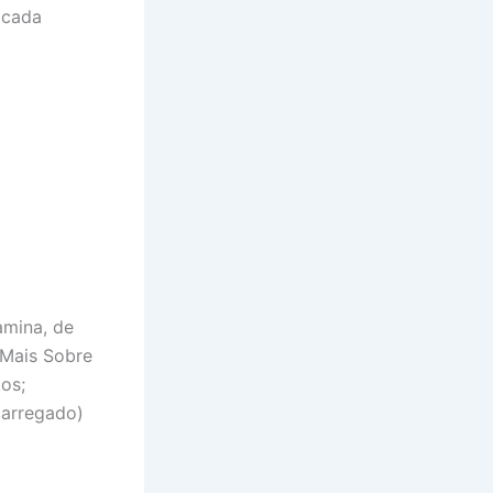
 cada
amina, de
 Mais Sobre
os;
carregado)