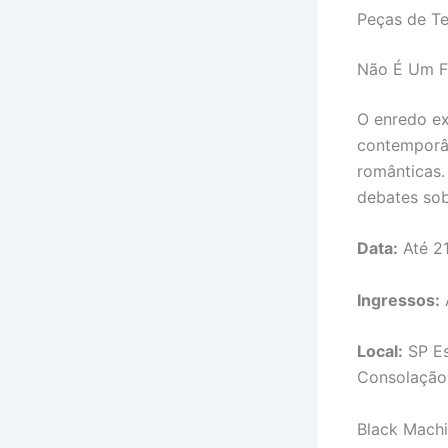
Peças de T
Não É Um F
O enredo ex
contemporân
românticas.
debates sob
Data:
Até 21
Ingressos:
Local:
SP Es
Consolação
Black Mach