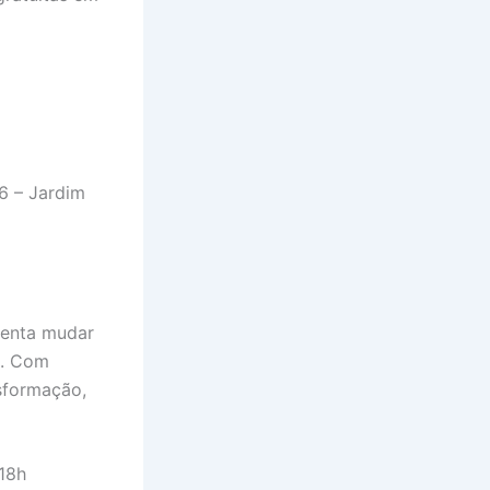
6 – Jardim
 tenta mudar
e. Com
sformação,
 18h