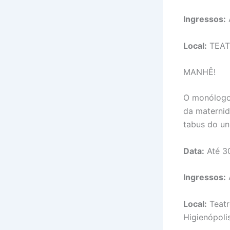
Ingressos:
Local:
TEATR
MANHÊ!
O monólogo 
da maternid
tabus do un
Data:
Até 30
Ingressos:
Local:
Teatr
Higienópoli