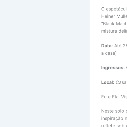
O espetácul
Heiner Mulle
“Black Mach
mistura del
Data:
Até 28
a casa)
Ingressos:
Local:
Casa 
Eu e Ela: Vi
Neste solo 
inspiração 
reflete sob