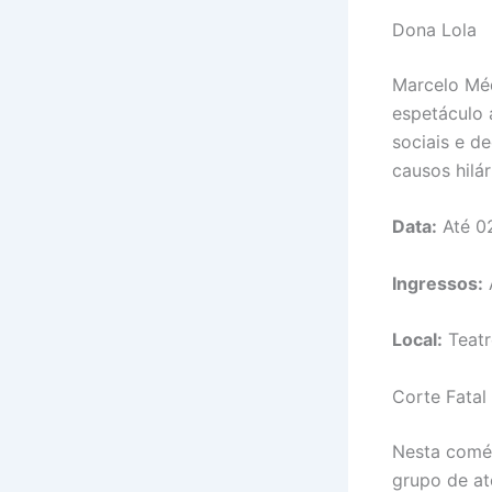
Dona Lola
Marcelo Méd
espetáculo 
sociais e d
causos hilá
Data:
Até 02
Ingressos:
Local:
Teatr
Corte Fatal
Nesta comédi
grupo de at