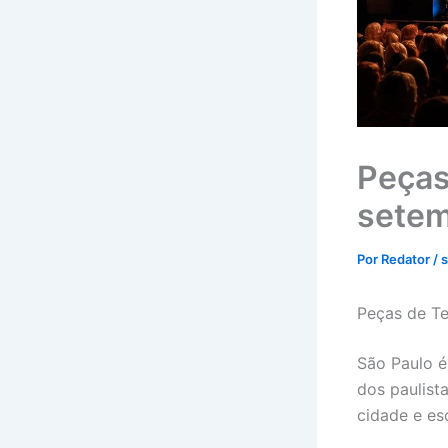
Peças
sete
Por
Redator
/
s
Peças de T
São Paulo é
dos paulist
cidade e es