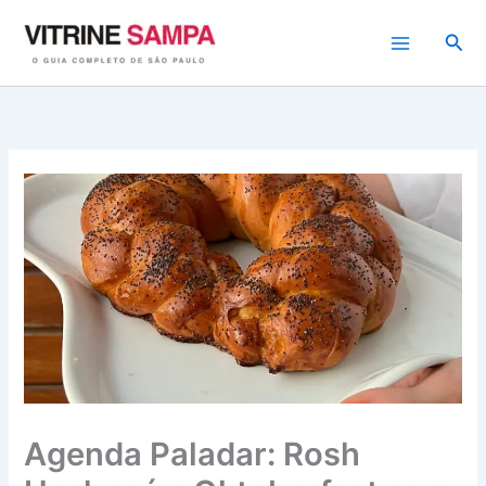
Ir
para
Pesq
o
conteúdo
Agenda Paladar: Rosh