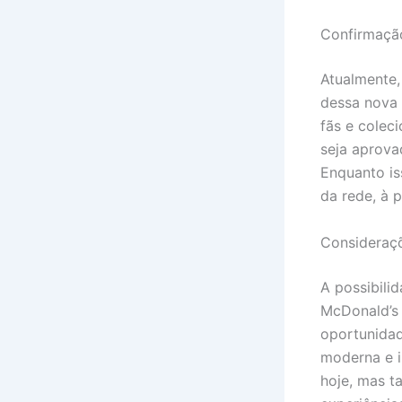
Confirmação
Atualmente,
dessa nova 
fãs e colec
seja aprova
Enquanto is
da rede, à 
Consideraçõ
A possibili
McDonald’s
oportunida
moderna e i
hoje, mas 