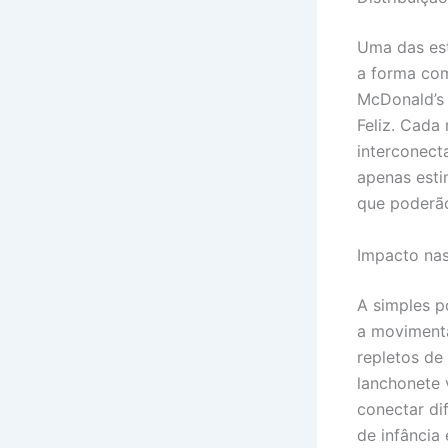
Uma das est
a forma com
McDonald’s 
Feliz. Cada 
interconect
apenas esti
que poderão
Impacto nas
A simples p
a movimenta
repletos de
lanchonete 
conectar di
de infância