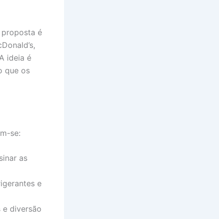
A proposta é
Donald’s,
A ideia é
o que os
am-se:
inar as
rigerantes e
 e diversão