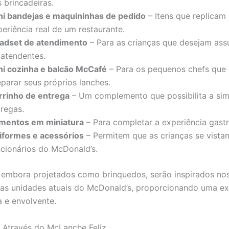
 brincadeiras.
ni bandejas e maquininhas de pedido
– Itens que replicam
eriência real de um restaurante.
adset de atendimento
– Para as crianças que desejam ass
 atendentes.
ni cozinha e balcão McCafé
– Para os pequenos chefs que
eparar seus próprios lanches.
rrinho de entrega
– Um complemento que possibilita a si
tregas.
imentos em miniatura
– Para completar a experiência gast
iformes e acessórios
– Permitem que as crianças se vist
ncionários do McDonald’s.
, embora projetados como brinquedos, serão inspirados nos
s unidades atuais do McDonald’s, proporcionando uma ex
a e envolvente.
o Através do McLanche Feliz