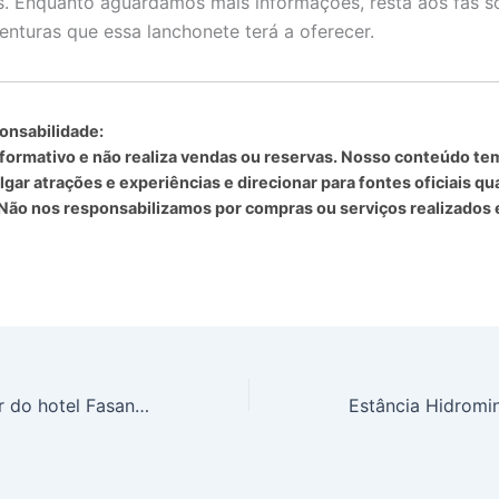
s. Enquanto aguardamos mais informações, resta aos fãs 
enturas que essa lanchonete terá a oferecer.
onsabilidade:
informativo e não realiza vendas ou reservas. Nosso conteúdo t
lgar atrações e experiências e direcionar para fontes oficiais q
 Não nos responsabilizamos por compras ou serviços realizados 
Tia Carroll no bar do hotel Fasano em SP