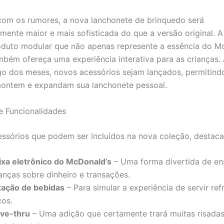
om os rumores, a nova lanchonete de brinquedo será
vamente maior e mais sofisticada do que a versão original. 
oduto modular que não apenas represente a essência do Mc
bém ofereça uma experiência interativa para as crianças. 
go dos meses, novos acessórios sejam lançados, permitind
ontem e expandam sua lanchonete pessoal.
e Funcionalidades
essórios que podem ser incluídos na nova coleção, destac
ixa eletrônico do McDonald’s
– Uma forma divertida de ens
anças sobre dinheiro e transações.
tação de bebidas
– Para simular a experiência de servir ref
cos.
ive-thru
– Uma adição que certamente trará muitas risadas