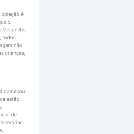
 coleção é
que o
do McLanche
, todos
rdagem não
s crianças,
 já começou
rca estão
a
ncial de
s memórias
a.