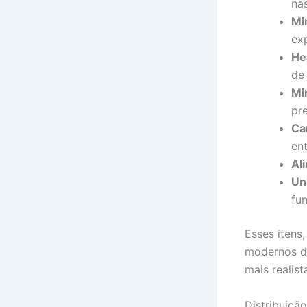
nas
Mi
exp
He
de
Mi
pr
Ca
en
Al
Un
fu
Esses itens
modernos da
mais realist
Distribuiçã