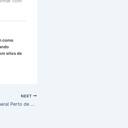
sonhar com
em como
uando
em sites de
NEXT
Estância Hidromineral Perto de São Paulo