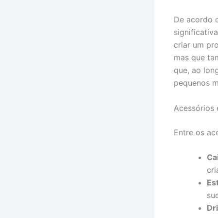
De acordo c
significati
criar um pr
mas que tam
que, ao lon
pequenos m
Acessórios 
Entre os ac
Ca
cri
Es
su
Dr