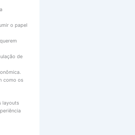
 a
umir o papel
 querem
mulação de
ronômica.
am como os
 layouts
periência