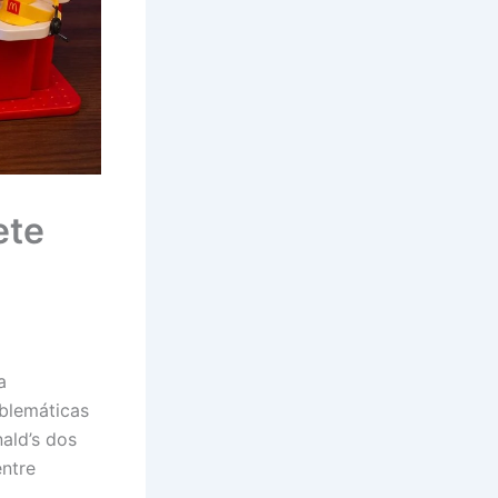
ete
a
blemáticas
ald’s dos
entre