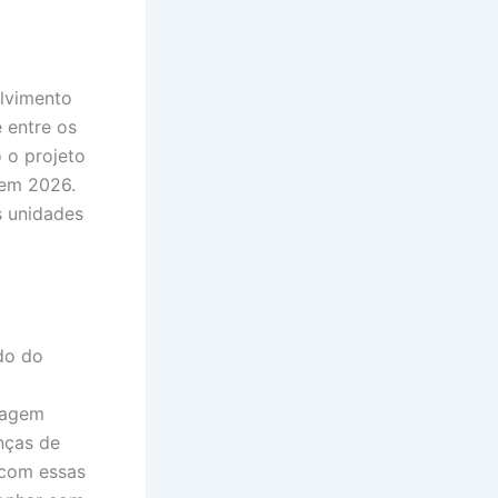
olvimento
 entre os
 o projeto
 em 2026.
s unidades
do do
dagem
anças de
 com essas