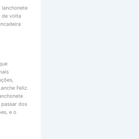
a lanchonete
 de volta
incadeira
que
mais
ações,
anche Feliz.
lanchonete
 passar dos
es, e o