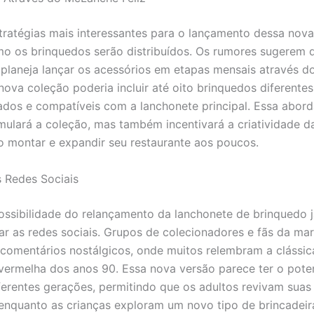
ratégias mais interessantes para o lançamento dessa nova
o os brinquedos serão distribuídos. Os rumores sugerem 
planeja lançar os acessórios em etapas mensais através 
nova coleção poderia incluir até oito brinquedos diferentes
ados e compatíveis com a lanchonete principal. Essa abo
mulará a coleção, mas também incentivará a criatividade da
 montar e expandir seu restaurante aos poucos.
 Redes Sociais
ossibilidade do relançamento da lanchonete de brinquedo
r as redes sociais. Grupos de colecionadores e fãs da ma
 comentários nostálgicos, onde muitos relembram a clássic
vermelha dos anos 90. Essa nova versão parece ter o pote
ferentes gerações, permitindo que os adultos revivam sua
 enquanto as crianças exploram um novo tipo de brincadeir