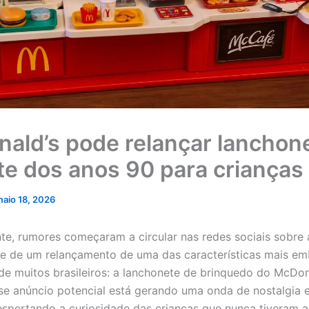
ald’s pode relançar lanchon
te dos anos 90 para crianças
aio 18, 2026
e, rumores começaram a circular nas redes sociais sobre 
de de um relançamento de uma das características mais em
 de muitos brasileiros: a lanchonete de brinquedo do McDon
se anúncio potencial está gerando uma onda de nostalgia 
espertando a curiosidade das crianças que nunca tiveram a