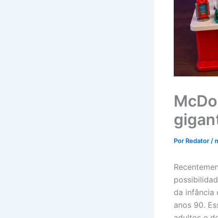
McDon
gigan
Por
Redator
/
m
Recentement
possibilida
da infância
anos 90. Es
adultos e d