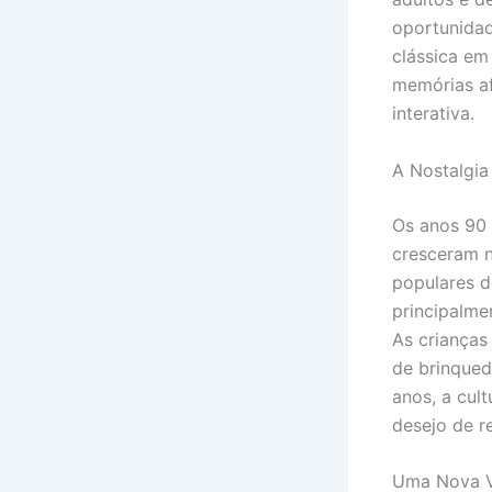
oportunidad
clássica em
memórias af
interativa.
A Nostalgia
Os anos 90
cresceram n
populares d
principalme
As crianças
de brinqued
anos, a cul
desejo de r
Uma Nova V