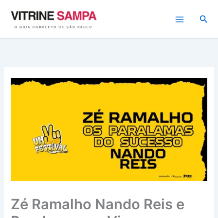
Ir
para
Pesq
o
conteúdo
Zé Ramalho Nando Reis e