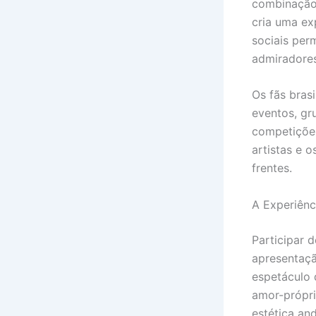
combinação 
cria uma ex
sociais pe
admiradores
Os fãs bras
eventos, gr
competições
artistas e 
frentes.
A Experiên
Participar 
apresentaçã
espetáculo
amor-própri
estética an