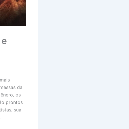
 e
 mais
omessas da
gênero, os
ão prontos
istas, sua
.