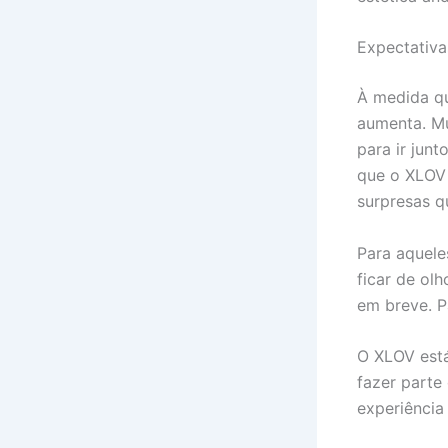
Expectativa
À medida qu
aumenta. Mu
para ir jun
que o XLOV 
surpresas q
Para aquele
ficar de ol
em breve. P
O XLOV está
fazer parte
experiência 