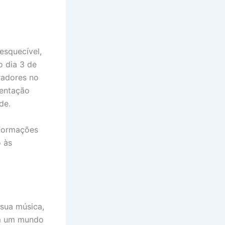
esquecível,
o dia 3 de
radores no
sentação
de.
nformações
o às
sua música,
Em um mundo