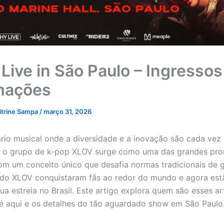
Live in São Paulo – Ingressos
mações
itrine Sampa
/
março 31, 2026
io musical onde a diversidade e a inovação são cada vez
s, o grupo de k-pop XLOV surge como uma das grandes pr
Com um conceito único que desafia normas tradicionais de 
 do XLOV conquistaram fãs ao redor do mundo e agora est
ua estreia no Brasil. Este artigo explora quem são esses art
até aqui e os detalhes do tão aguardado show em São Paulo