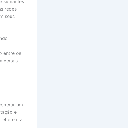
essionantes
as redes
om seus
ando
o entre os
diversas
esperar um
tação e
refletem a