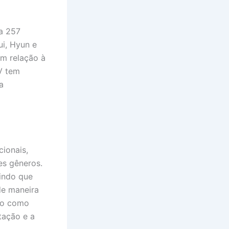
a 257
i, Hyun e
em relação à
OV tem
a
ionais,
es gêneros.
indo que
de maneira
sso como
itação e a