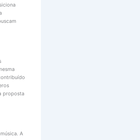
siciona
a
buscam
s
 mesma
contribuído
eros
 a proposta
 música. A