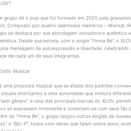
XLOV?
m grupo de k-pop que foi formado em 2025 pela gravador
nt. Composto por quatro talentosos membros – Wumuti, Ru
upo se destaca por sua abordagem inovadora e autêntica 
estética. Desde sua estreia, com o single “I’mma Be”, o XL
uma mensagem de autoexpressão e liberdade, celebrando 
dade de cada um de seus integrantes.
Estilo Musical
z uma proposta musical que se afasta dos padrões convenc
 visuais andróginos e uma sonoridade que mistura diferent
“sem gênero” é uma das principais marcas do XLOV, permit
os se expressem livremente e conectem-se com seus fãs 
lém de “I’mma Be”, o grupo lançou outros singles de suce
izz” e “Biii:-P”, todos com letras que falam sobre amor, ace