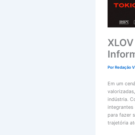
XLOV 
Infor
Por
Redação V
Em um cenár
valorizada
indústria. 
integrantes
para fazer s
trajetória 