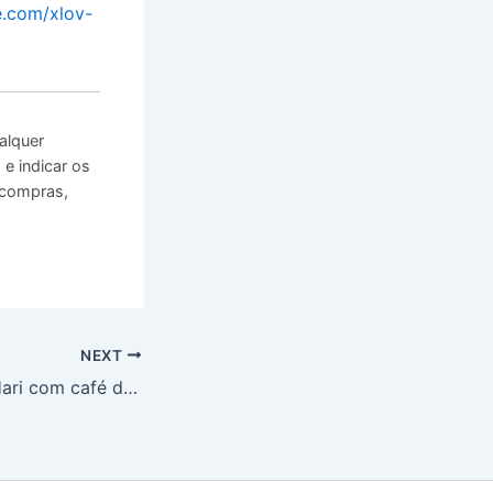
e.com/xlov-
alquer
e indicar os
 compras,
NEXT
Páscoa no Hopi Hari com café da manhã e Caça aos Ovos