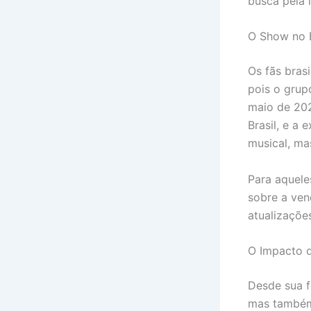
busca pela 
O Show no B
Os fãs bras
pois o grup
maio de 202
Brasil, e a
musical, ma
Para aquele
sobre a ven
atualizaçõe
O Impacto d
Desde sua 
mas também