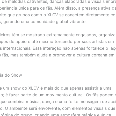
de melodias cativantes, danças elaboradas e visuais impr
periência única para os fãs. Além disso, a presença ativa d
rmite que grupos como o XLOV se conectem diretamente c
, gerando uma comunidade global vibrante.
ileiros têm se mostrado extremamente engajados, organiz
upos de apoio e até mesmo torcendo por seus artistas em
 internacionais. Essa interação não apenas fortalece o laç
os fãs, mas também ajuda a promover a cultura coreana em 
cia do Show
de um show do XLOV é mais do que apenas assistir a uma
o; é fazer parte de um movimento cultural. Os fãs podem 
 que combina música, dança e uma forte mensagem de acei
o. O ambiente será envolvente, com elementos visuais que 
drógina do grupo, criando uma atmosfera mágica e única.