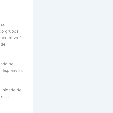
 só
ndo grupos
xpectativa é
 de
enda-se
 disponíveis
tunidade de
 essa