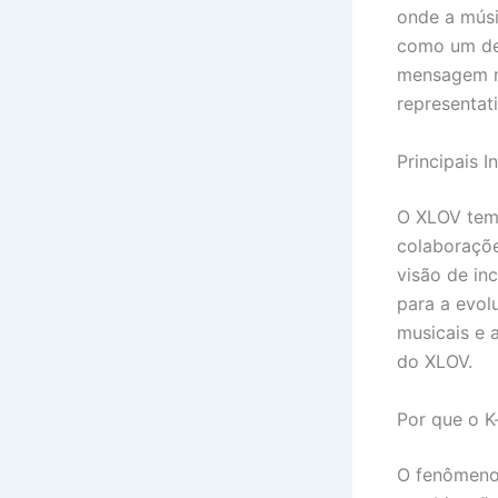
onde a músi
como um def
mensagem r
representat
Principais 
O XLOV tem
colaboraçõe
visão de in
para a evol
musicais e 
do XLOV.
Por que o K
O fenômeno 