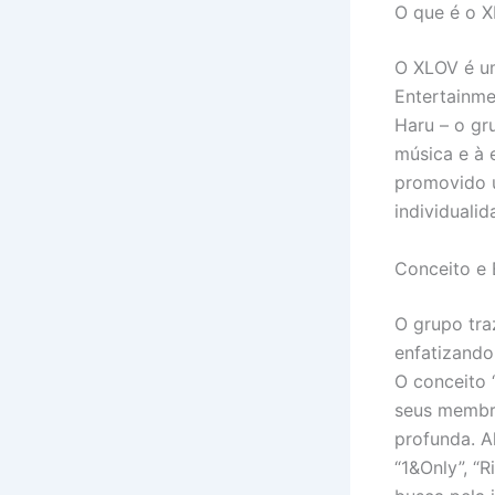
O que é o 
O XLOV é u
Entertainme
Haru – o gr
música e à 
promovido 
individuali
Conceito e 
O grupo tra
enfatizando
O conceito 
seus membr
profunda. A
“1&Only”, “R