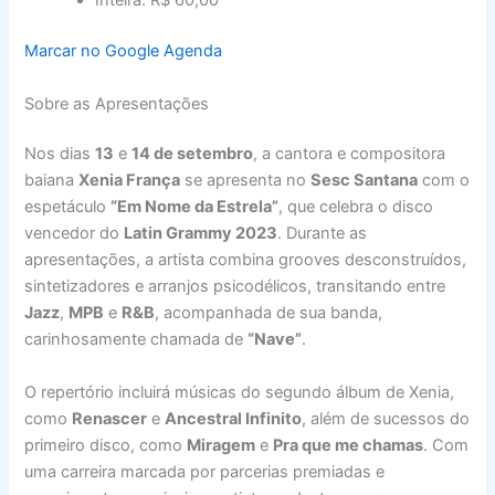
Inteira: R$ 60,00
Marcar no Google Agenda
Sobre as Apresentações
Nos dias
13
e
14 de setembro
, a cantora e compositora
baiana
Xenia França
se apresenta no
Sesc Santana
com o
espetáculo
“Em Nome da Estrela”
, que celebra o disco
vencedor do
Latin Grammy 2023
. Durante as
apresentações, a artista combina grooves desconstruídos,
sintetizadores e arranjos psicodélicos, transitando entre
Jazz
,
MPB
e
R&B
, acompanhada de sua banda,
carinhosamente chamada de
“Nave”
.
O repertório incluirá músicas do segundo álbum de Xenia,
como
Renascer
e
Ancestral Infinito
, além de sucessos do
primeiro disco, como
Miragem
e
Pra que me chamas
. Com
uma carreira marcada por parcerias premiadas e