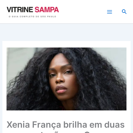
Ir
para
Pesq
o
conteúdo
Xenia França brilha em duas