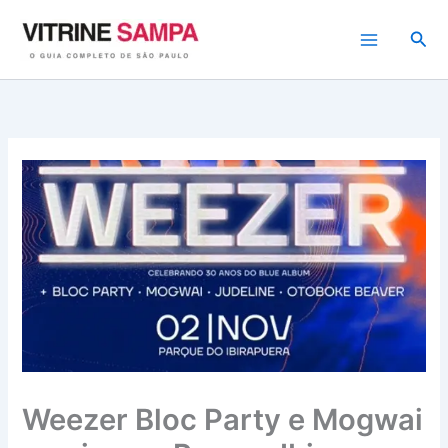
Ir
para
Pesq
o
conteúdo
Weezer Bloc Party e Mogwai