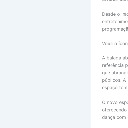
Desde o iní
entretenime
programação
Void: o íco
A balada ab
referência 
que abrange
públicos. A
espaço tem 
O novo espa
oferecendo 
dança com 