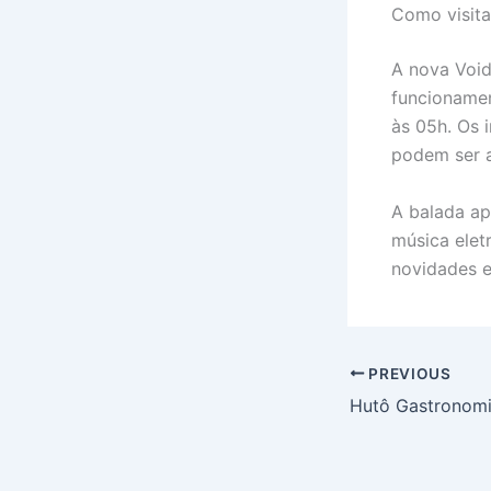
Como visita
A nova Void
funcionamen
às 05h. Os 
podem ser a
A balada a
música elet
novidades e
PREVIOUS