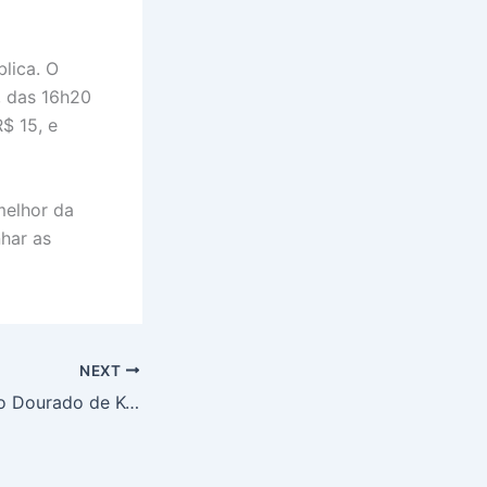
lica. O
, das 16h20
$ 15, e
melhor da
nhar as
NEXT
Réplica do Templo Dourado de Kyoto a 40 Minutos de São Paulo