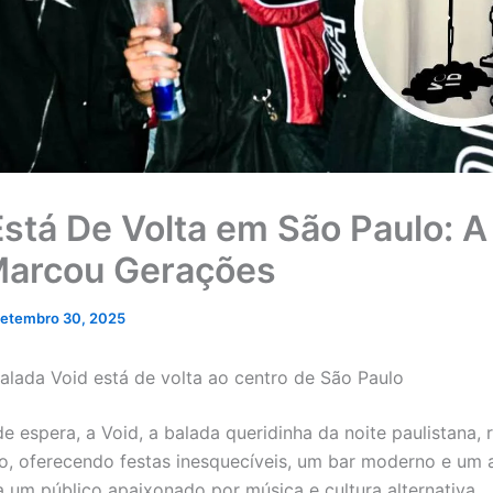
Está De Volta em São Paulo: 
arcou Gerações
setembro 30, 2025
balada Void está de volta ao centro de São Paulo
e espera, a Void, a balada queridinha da noite paulistana, 
lo, oferecendo festas inesquecíveis, um bar moderno e um
a um público apaixonado por música e cultura alternativa.