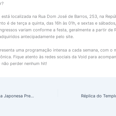
r?
 está localizada na Rua Dom José de Barros, 253, na Repúb
to é de terça a quinta, das 16h às 01h, e sextas e sábados
ingressos variam conforme a festa, geralmente a partir de R
dquiridos antecipadamente pelo site.
presenta uma programação intensa a cada semana, com o 
rônica. Fique atento às redes sociais da Void para acompa
 não perder nenhum hit!
Hutô Gastronomia Japonesa Premiada em São Paulo