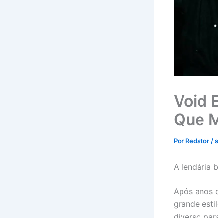
Void 
Que M
Por
Redator
/
A lendária 
Após anos d
grande esti
diverso par