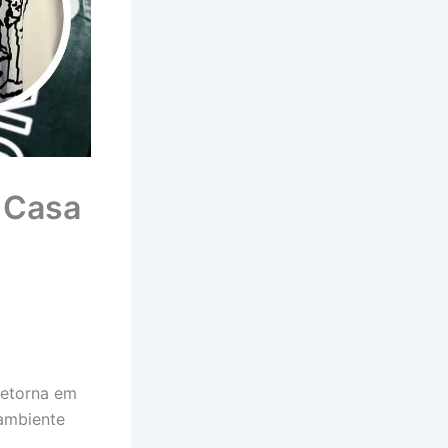
A Casa
retorna em
 ambiente