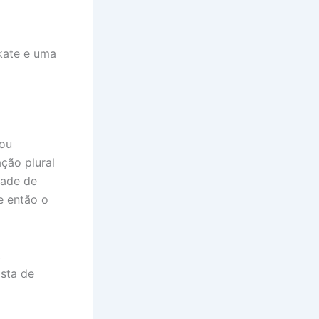
kate e uma
nou
ção plural
dade de
e então o
,
sta de