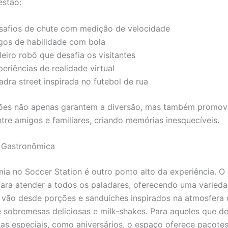
estão:
safios de chute com medição de velocidade
gos de habilidade com bola
eiro robô que desafia os visitantes
eriências de realidade virtual
dra street inspirada no futebol de rua
ções não apenas garantem a diversão, mas também promo
ntre amigos e familiares, criando memórias inesquecíveis.
a Gastronômica
ia no Soccer Station é outro ponto alto da experiência. O 
ara atender a todos os paladares, oferecendo uma varied
vão desde porções e sanduíches inspirados na atmosfera
é sobremesas deliciosas e milk-shakes. Para aqueles que d
tas especiais, como aniversários, o espaço oferece pacote