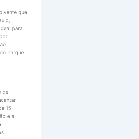
olvente que
ulo,
ideal para
 por
 ao
 do parque
e de
ncantar
de 15
ão e a
e
os