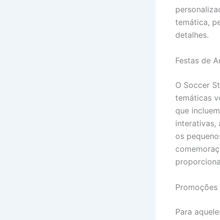
personaliza
temática, p
detalhes.
Festas de A
O Soccer St
temáticas v
que incluem
interativas
os pequenos
comemoraçõe
proporciona
Promoções 
Para aquele