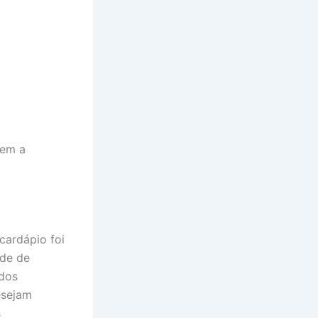
vem a
cardápio foi
ade de
 dos
esejam
s