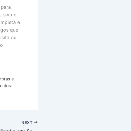
 para
rsivo e
ompleta e
igos que
sita ou
no
mpras e
ventos.
NEXT
Hamburgueria de Futebol em Santo André com Pão em Bola