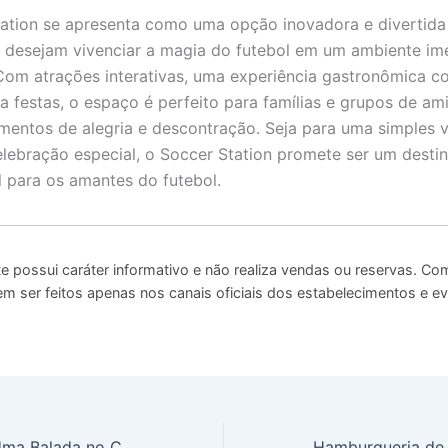
ation se apresenta como uma opção inovadora e divertida
 desejam vivenciar a magia do futebol em um ambiente ime
Com atrações interativas, uma experiência gastronômica c
a festas, o espaço é perfeito para famílias e grupos de am
ntos de alegria e descontração. Seja para uma simples vi
lebração especial, o Soccer Station promete ser um desti
l para os amantes do futebol.
te possui caráter informativo e não realiza vendas ou reservas. Co
m ser feitos apenas nos canais oficiais dos estabelecimentos e e
Tokyo Além de Uma Balada no Centro de São Paulo