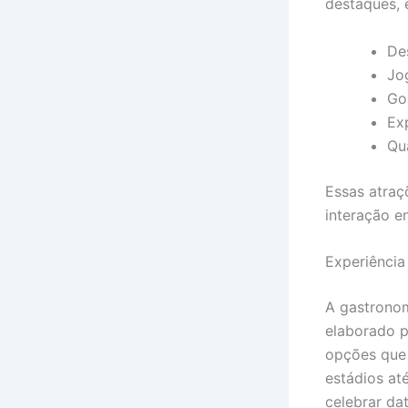
destaques, 
De
Jo
Gol
Exp
Qua
Essas atra
interação e
Experiênci
A gastronom
elaborado p
opções que 
estádios at
celebrar da