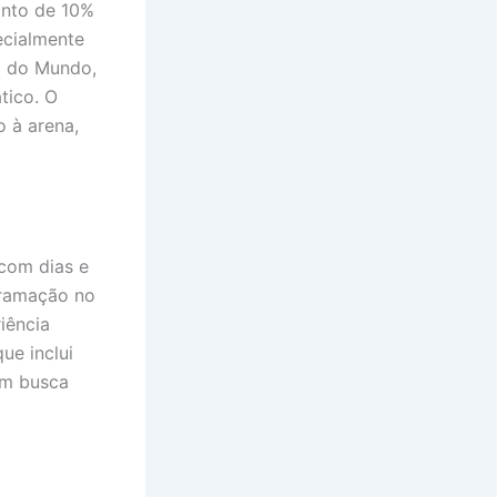
onto de 10%
ecialmente
a do Mundo,
tico. O
 à arena,
com dias e
ogramação no
riência
ue inclui
em busca