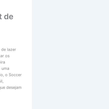
t de
de lazer
ar os
ira
e uma
lo, o Soccer
l,
que desejam