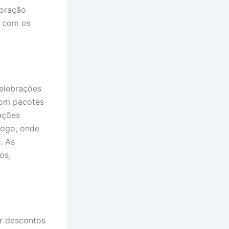
coração
r com os
celebrações
Com pacotes
ações
jogo, onde
. As
os,
er descontos