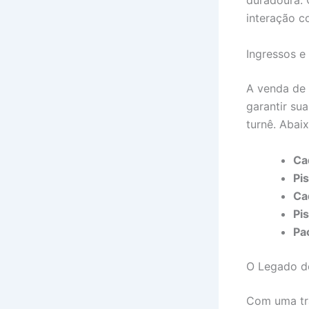
duradoura. 
interação c
Ingressos e
A venda de 
garantir su
turnê. Abai
Ca
Pis
Cad
Pi
Pac
O Legado d
Com uma tra