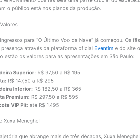
O envolvimento dos fãs será uma parte crucial do espetácu
om o público está nos planos da produção.
 Valores
ingressos para “O Último Voo da Nave” já começou. Os f
a presença através da plataforma oficial
Eventim
e do site o
xo estão os valores para as apresentações em São Paulo:
deira Superior:
R$ 97,50 a R$ 195
ta:
R$ 147,50 a R$ 295
eira Inferior:
R$ 182,50 a R$ 365
sta Premium:
R$ 297,50 a R$ 595
ote VIP Pit:
até R$ 1.495
e Xuxa Meneghel
jetória que abrange mais de três décadas, Xuxa Meneghel