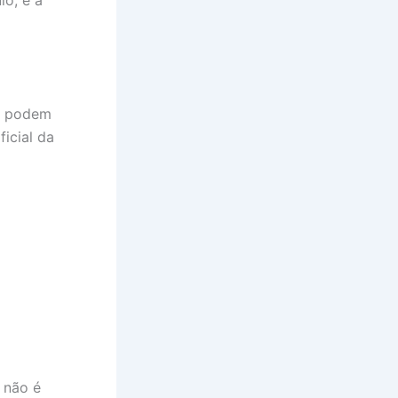
lo, e a
ãs podem
ficial da
 não é