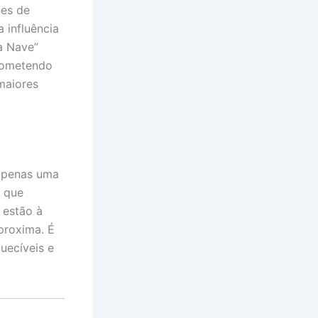
ões de
 influência
da Nave”
prometendo
maiores
 apenas uma
a que
 estão à
proxima. É
uecíveis e