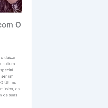
 com O
 e deixar
 cultura
special
 ser um
 “O Último
 música, da
om de suas