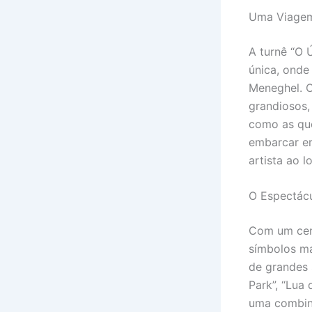
Uma Viagem
A turnê “O 
única, onde
Meneghel. O
grandiosos,
como as que
embarcar e
artista ao 
O Espectác
Com um cená
símbolos ma
de grandes 
Park”, “Lua 
uma combina