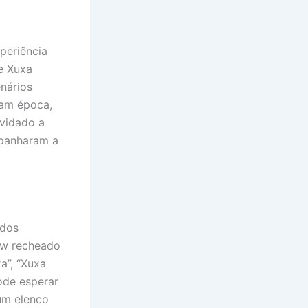
periência
e Xuxa
nários
ram época,
nvidado a
panharam a
 dos
how recheado
a”, “Xuxa
pode esperar
um elenco