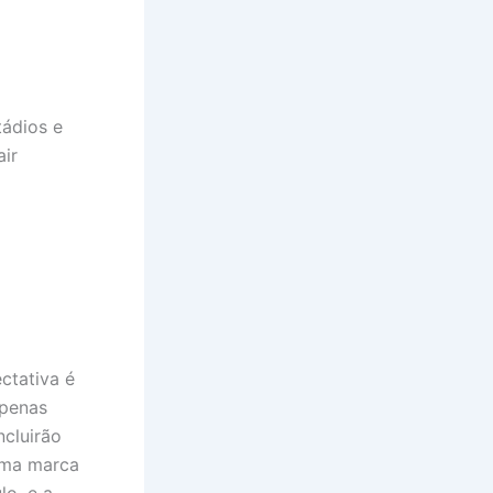
tádios e
ir
ctativa é
apenas
cluirão
 uma marca