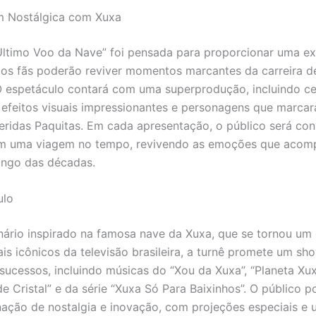
 Nostálgica com Xuxa
Último Voo da Nave” foi pensada para proporcionar uma ex
 os fãs poderão reviver momentos marcantes da carreira d
 espetáculo contará com uma superprodução, incluindo ce
 efeitos visuais impressionantes e personagens que marca
ridas Paquitas. Em cada apresentação, o público será co
m uma viagem no tempo, revivendo as emoções que acom
longo das décadas.
ulo
rio inspirado na famosa nave da Xuxa, que se tornou um
is icônicos da televisão brasileira, a turnê promete um s
sucessos, incluindo músicas do “Xou da Xuxa”, “Planeta Xux
de Cristal” e da série “Xuxa Só Para Baixinhos”. O público 
ção de nostalgia e inovação, com projeções especiais e 