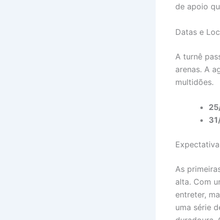
de apoio q
Datas e Loc
A turnê pas
arenas. A a
multidões.
25
31
Expectativ
As primeira
alta. Com 
entreter, m
uma série d