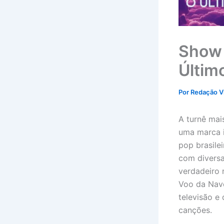
Show 
Últim
Por
Redação V
A turnê mai
uma marca i
pop brasile
com diversa
verdadeiro r
Voo da Nave
televisão e
canções.