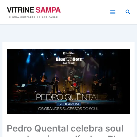
Ir
para
Pesq
o
conteúdo
Pedro Quental celebra soul