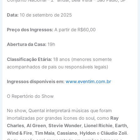
Conjunto Nacional – 2º andar, Bela Vista – São Paulo, SP
Data:
10 de setembro de 2025
Preço dos Ingressos:
A partir de R$60,00
Abertura da Casa:
19h
Classificação Etária:
18 anos (menores somente
acompanhados de pais ou responsáveis legais)
Ingressos disponíveis em:
www.eventim.com.br
O Repertório do Show
No show, Quental interpretará músicas que foram
imortalizadas por grandes ícones do soul, como
Ray
Charles
,
Al Green
,
Stevie Wonder
,
Lionel Richie
,
Earth,
Wind & Fire
,
Tim Maia
,
Cassiano
,
Hyldon
e
Cláudio Zoli
.