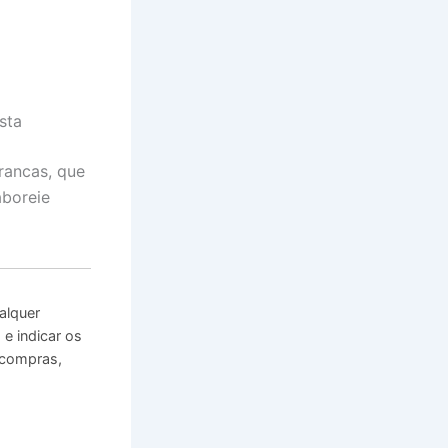
sta
brancas, que
aboreie
alquer
e indicar os
 compras,