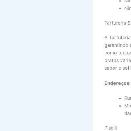
Ni
Ni
Tartuferia 
A Tartuferi
garantindo 
como o uovo
pratos vari
sabor e sofi
Endereços:
Rua
Mo
da
Piselli