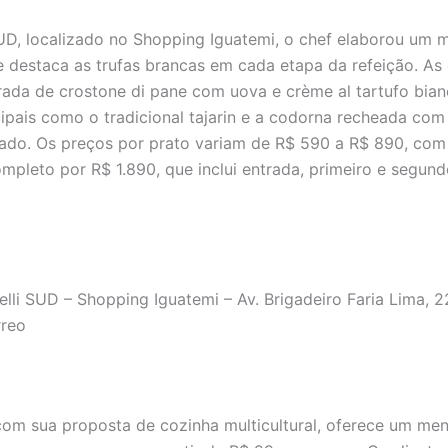
SUD, localizado no Shopping Iguatemi, o chef elaborou um 
e destaca as trufas brancas em cada etapa da refeição. As
rada de crostone di pane com uova e crème al tartufo bian
cipais como o tradicional tajarin e a codorna recheada com
fado. Os preços por prato variam de R$ 590 a R$ 890, co
pleto por R$ 1.890, que inclui entrada, primeiro e segund
elli SUD – Shopping Iguatemi – Av. Brigadeiro Faria Lima, 2
rreo
com sua proposta de cozinha multicultural, oferece um me