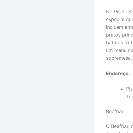
No Piselli 
especial qu
incluem ent
pratos prin
batatas tru
um menu com
sobremesa.
Endereço:
Pis
Té
Beefbar
O Beefbar, 