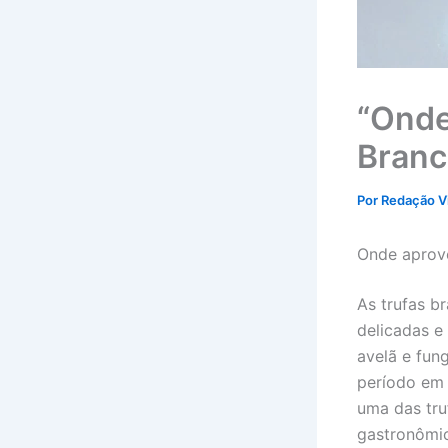
“Onde
Branc
Por
Redação V
Onde aprove
As trufas b
delicadas e
avelã e fun
período em 
uma das tru
gastronômic