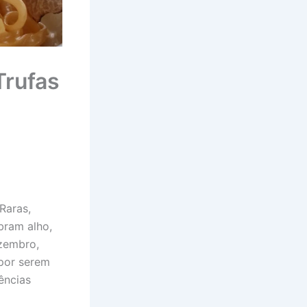
Trufas
Raras,
bram alho,
ezembro,
por serem
ências