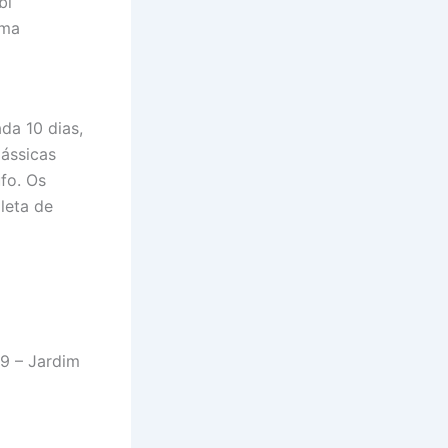
bi
ema
da 10 dias,
lássicas
ufo. Os
leta de
89 – Jardim