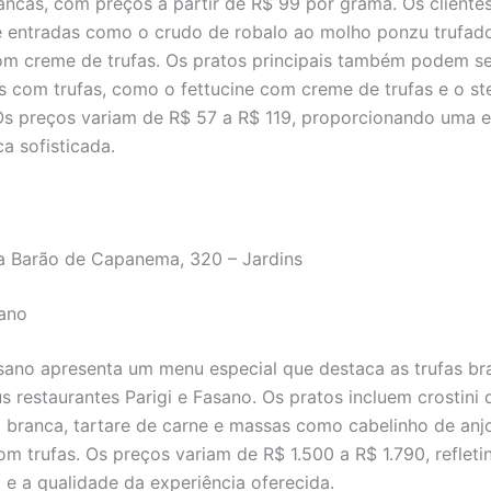
rancas, com preços a partir de R$ 99 por grama. Os client
e entradas como o crudo de robalo ao molho ponzu trufado
om creme de trufas. Os pratos principais também podem se
s com trufas, como o fettucine com creme de trufas e o st
s preços variam de R$ 57 a R$ 119, proporcionando uma e
a sofisticada.
a Barão de Capanema, 320 – Jardins
sano
ano apresenta um menu especial que destaca as trufas br
s restaurantes Parigi e Fasano. Os pratos incluem crostini
a branca, tartare de carne e massas como cabelinho de anj
om trufas. Os preços variam de R$ 1.500 a R$ 1.790, refleti
o e a qualidade da experiência oferecida.