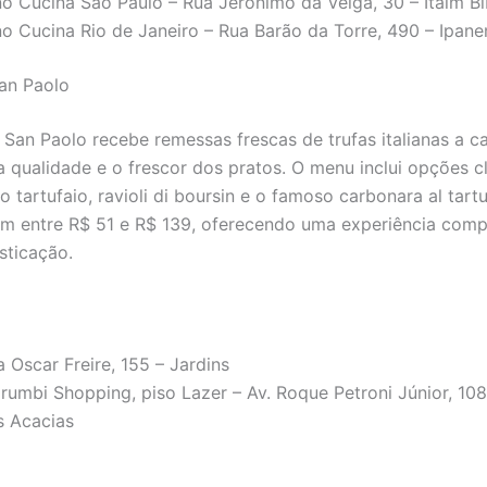
no Cucina São Paulo – Rua Jerônimo da Veiga, 30 – Itaim Bi
no Cucina Rio de Janeiro – Rua Barão da Torre, 490 – Ipan
San Paolo
a San Paolo recebe remessas frescas de trufas italianas a ca
a qualidade e o frescor dos pratos. O menu inclui opções c
 tartufaio, ravioli di boursin e o famoso carbonara al tart
am entre R$ 51 e R$ 139, oferecendo uma experiência comp
sticação.
 Oscar Freire, 155 – Jardins
rumbi Shopping, piso Lazer – Av. Roque Petroni Júnior, 10
s Acacias