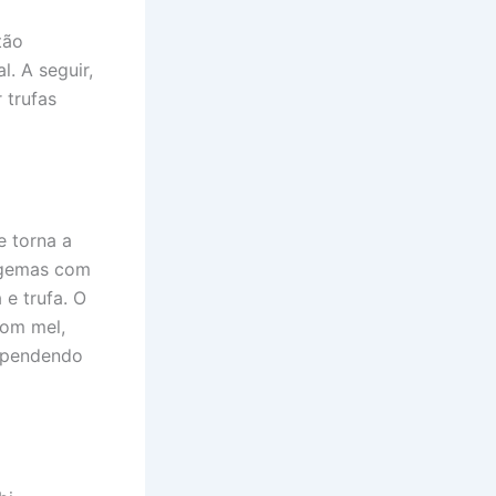
tão
. A seguir,
 trufas
e torna a
e gemas com
 e trufa. O
com mel,
dependendo