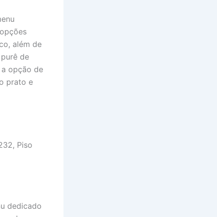
menu
 opções
co, além de
 purê de
m a opção de
o prato e
232, Piso
nu dedicado