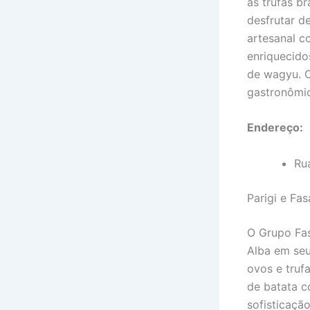
às trufas b
desfrutar d
artesanal c
enriquecido
de wagyu. O
gastronômic
Endereço:
Ru
Parigi e Fa
O Grupo Fas
Alba em seu
ovos e truf
de batata c
sofisticaçã