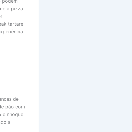
es podem
 e a pizza
r
eak tartare
xperiência
ancas de
 de pão com
o e nhoque
ndo a