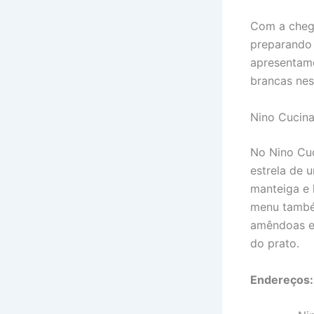
Com a chega
preparando 
apresentamo
brancas nes
Nino Cucin
No Nino Cuc
estrela de 
manteiga e 
menu também
amêndoas e 
do prato.
Endereços: