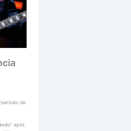
ncia
 “período de
lexão” após