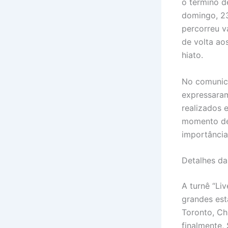
o término de
domingo, 23
percorreu v
de volta ao
hiato.
No comunica
expressaram
realizados 
momento de 
importância
Detalhes da 
A turnê “Liv
grandes est
Toronto, Ch
finalmente,