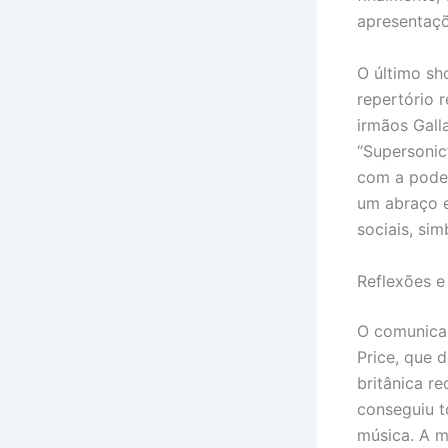
apresentaçõ
O último sh
repertório 
irmãos Galla
“Supersonic”
com a pode
um abraço e
sociais, si
Reflexões e
O comunica
Price, que 
britânica re
conseguiu t
música. A 