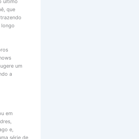
o último
ê, que
 trazendo
 longo
bros
shows
 sugere um
ndo a
tou em
dres,
ago e,
uma série de