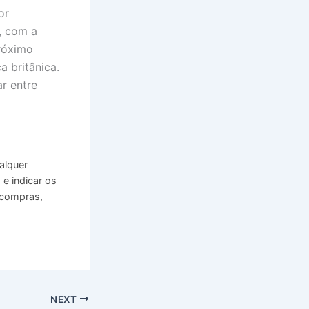
or
, com a
róximo
a britânica.
r entre
alquer
e indicar os
 compras,
NEXT