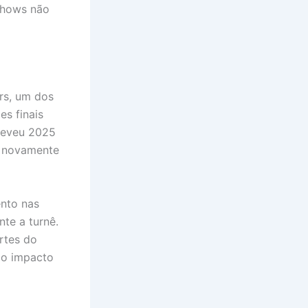
shows não
rs, um dos
s finais
reveu 2025
ar novamente
ento nas
nte a turnê.
rtes do
 o impacto