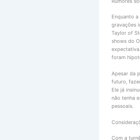
Rumores sob
Enquanto a 
gravações i
Taylor of S
shows do O
expectativa
foram hipot
Apesar da p
futuro, faz
Ele já insi
não tenha es
pessoais.
Consideraçõ
Com a turnê