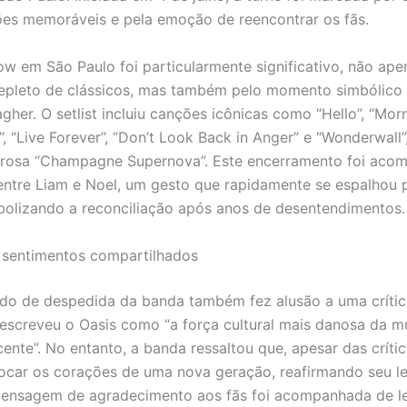
es memoráveis e pela emoção de reencontrar os fãs.
ow em São Paulo foi particularmente significativo, não ape
repleto de clássicos, mas também pelo momento simbólico 
gher. O setlist incluiu canções icônicas como “Hello”, “Morn
, “Live Forever”, “Don’t Look Back in Anger” e “Wonderwall”
rosa “Champagne Supernova”. Este encerramento foi aco
ntre Liam e Noel, um gesto que rapidamente se espalhou 
mbolizando a reconciliação após anos de desentendimentos.
 sentimentos compartilhados
do de despedida da banda também fez alusão a uma críti
descreveu o Oasis como “a força cultural mais danosa da m
cente”. No entanto, a banda ressaltou que, apesar das crític
ocar os corações de uma nova geração, reafirmando seu l
mensagem de agradecimento aos fãs foi acompanhada de 