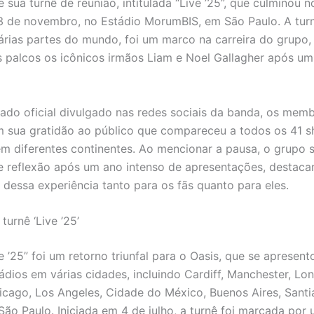
 sua turnê de reunião, intitulada “Live ’25”, que culminou n
 de novembro, no Estádio MorumBIS, em São Paulo. A turn
árias partes do mundo, foi um marco na carreira do grupo,
s palcos os icônicos irmãos Liam e Noel Gallagher após um
do oficial divulgado nas redes sociais da banda, os mem
 sua gratidão ao público que compareceu a todos os 41 
em diferentes continentes. Ao mencionar a pausa, o grupo
reflexão após um ano intenso de apresentações, destaca
 dessa experiência tanto para os fãs quanto para eles.
turnê ‘Live ’25’
e ’25” foi um retorno triunfal para o Oasis, que se apresen
ádios em várias cidades, incluindo Cardiff, Manchester, Lon
icago, Los Angeles, Cidade do México, Buenos Aires, Santi
 São Paulo. Iniciada em 4 de julho, a turnê foi marcada por 