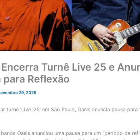
 Encerra Turnê Live 25 e Anu
 para Reflexão
novembro 29, 2025
ar turnê ‘Live ’25’ em São Paulo, Oasis anuncia pausa para
banda Oasis anunciou uma pausa para um “período de ref