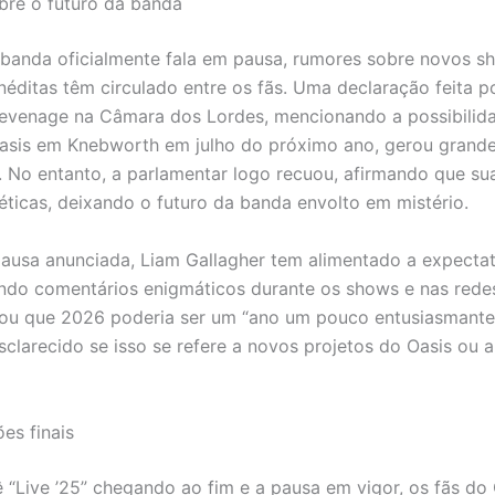
re o futuro da banda
banda oficialmente fala em pausa, rumores sobre novos s
néditas têm circulado entre os fãs. Uma declaração feita p
tevenage na Câmara dos Lordes, mencionando a possibilid
asis em Knebworth em julho do próximo ano, gerou grand
. No entanto, a parlamentar logo recuou, afirmando que su
éticas, deixando o futuro da banda envolto em mistério.
ausa anunciada, Liam Gallagher tem alimentado a expectat
endo comentários enigmáticos durante os shows e nas redes
nuou que 2026 poderia ser um “ano um pouco entusiasmante
clarecido se isso se refere a novos projetos do Oasis ou a 
es finais
 “Live ’25” chegando ao fim e a pausa em vigor, os fãs do 