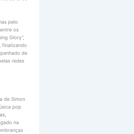
nas pelo
entre os
ing Glory”,
, finalizando
mpanhado de
pelas redes
ca de Simon
úsica pop
as,
egado na
lembranças