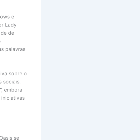
hows e
or Lady
ade de
e
as palavras
iva sobre o
 sociais.
”, embora
iniciativas
Oasis se