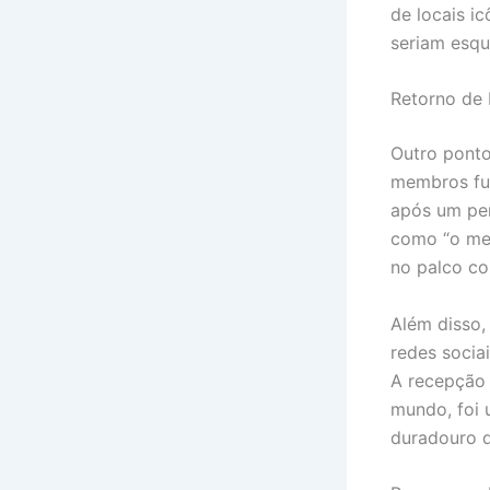
de locais i
seriam esqu
Retorno de 
Outro ponto
membros fun
após um per
como “o mel
no palco co
Além disso,
redes sociai
A recepção 
mundo, foi 
duradouro d