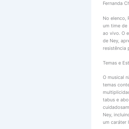
Fernanda Ch
No elenco,
um time de 
ao vivo. O 
de Ney, apr
resistência 
Temas e Est
O musical n
temas conte
multiplicid
tabus e abo
cuidadosame
Ney, inclui
um caráter 