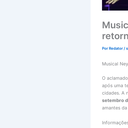
Music
retor
Por
Redator
/
s
Musical Ne
O aclamado
após uma te
cidades. A
setembro 
amantes da 
Informaçõe