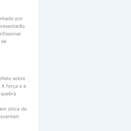
anhado por
presentarão
ofissional
 de
flete sobre
 A força e a
e quebra
gem única de
rescentam