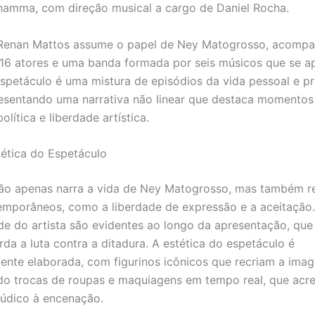
amma, com direção musical a cargo de Daniel Rocha.
 Renan Mattos assume o papel de Ney Matogrosso, acomp
16 atores e uma banda formada por seis músicos que se a
espetáculo é uma mistura de episódios da vida pessoal e pr
esentando uma narrativa não linear que destaca momentos
política e liberdade artística.
ética do Espetáculo
ão apenas narra a vida de Ney Matogrosso, mas também re
mporâneos, como a liberdade de expressão e a aceitação.
ade do artista são evidentes ao longo da apresentação, qu
rda a luta contra a ditadura. A estética do espetáculo é
nte elaborada, com figurinos icônicos que recriam a ima
ndo trocas de roupas e maquiagens em tempo real, que ac
lúdico à encenação.