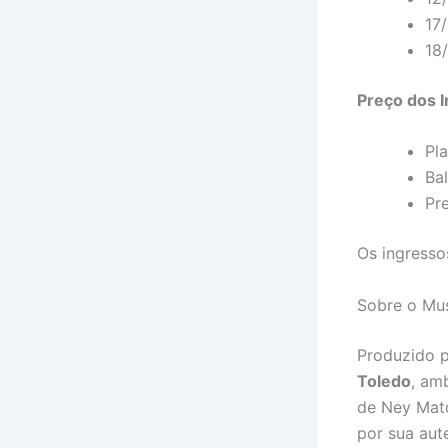
17
18
Preço dos 
Pla
Ba
Pr
Os ingresso
Sobre o Mus
Produzido 
Toledo
, am
de Ney Mato
por sua aut