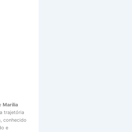
e
Marília
a trajetória
a, conhecido
do e