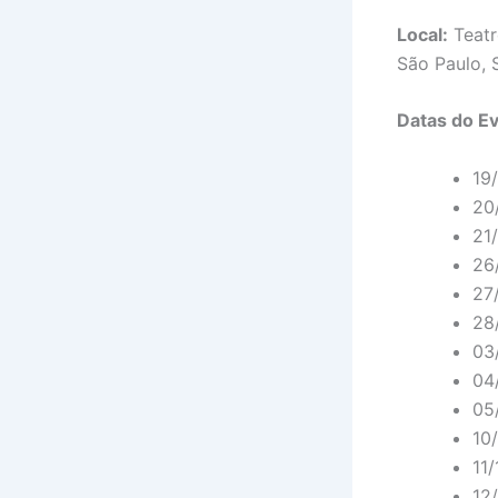
Local:
Teatr
São Paulo, S
Datas do E
19
20
21
26
27
28
03
04
05
10
11
12