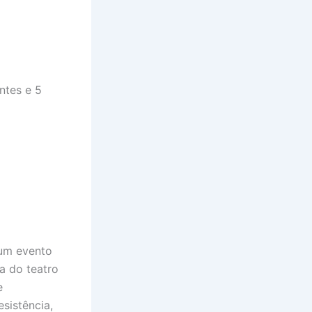
ntes e 5
um evento
a do teatro
e
sistência,