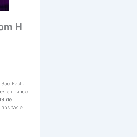
com H
 São Paulo,
res em cinco
19 de
 aos fãs e