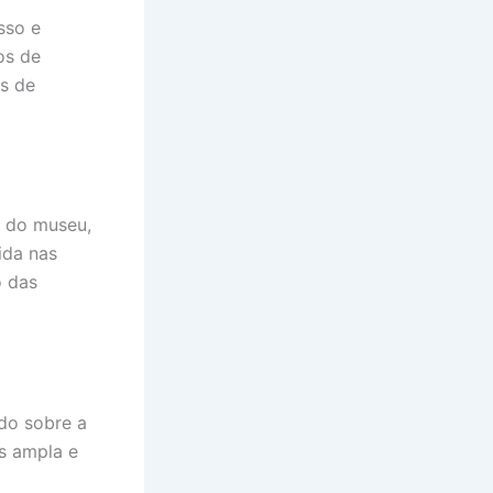
sso e
os de
s de
s do museu,
ida nas
o das
do sobre a
s ampla e