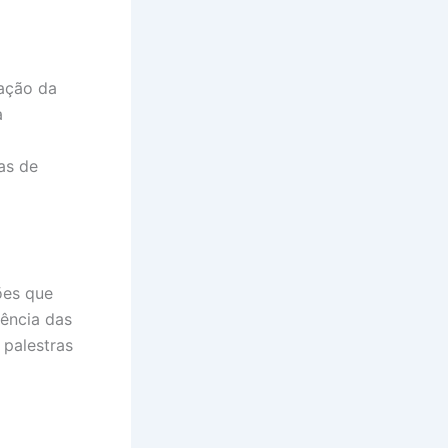
ação da
a
las de
ões que
iência das
 palestras