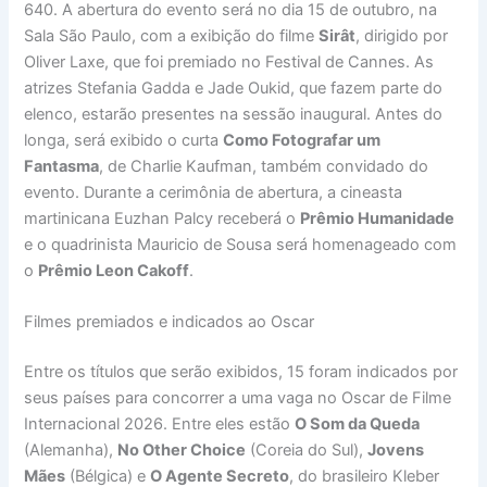
640. A abertura do evento será no dia 15 de outubro, na
Sala São Paulo, com a exibição do filme
Sirât
, dirigido por
Oliver Laxe, que foi premiado no Festival de Cannes. As
atrizes Stefania Gadda e Jade Oukid, que fazem parte do
elenco, estarão presentes na sessão inaugural. Antes do
longa, será exibido o curta
Como Fotografar um
Fantasma
, de Charlie Kaufman, também convidado do
evento. Durante a cerimônia de abertura, a cineasta
martinicana Euzhan Palcy receberá o
Prêmio Humanidade
e o quadrinista Mauricio de Sousa será homenageado com
o
Prêmio Leon Cakoff
.
Filmes premiados e indicados ao Oscar
Entre os títulos que serão exibidos, 15 foram indicados por
seus países para concorrer a uma vaga no Oscar de Filme
Internacional 2026. Entre eles estão
O Som da Queda
(Alemanha),
No Other Choice
(Coreia do Sul),
Jovens
Mães
(Bélgica) e
O Agente Secreto
, do brasileiro Kleber