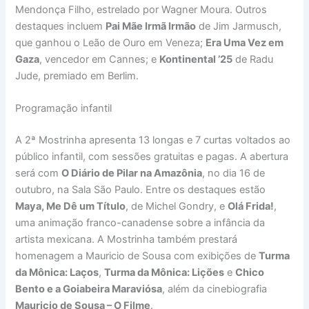
Mendonça Filho, estrelado por Wagner Moura. Outros
destaques incluem
Pai Mãe Irmã Irmão
de Jim Jarmusch,
que ganhou o Leão de Ouro em Veneza;
Era Uma Vez em
Gaza
, vencedor em Cannes; e
Kontinental ’25
de Radu
Jude, premiado em Berlim.
Programação infantil
A 2ª Mostrinha apresenta 13 longas e 7 curtas voltados ao
público infantil, com sessões gratuitas e pagas. A abertura
será com
O Diário de Pilar na Amazônia
, no dia 16 de
outubro, na Sala São Paulo. Entre os destaques estão
Maya, Me Dê um Título
, de Michel Gondry, e
Olá Frida!
,
uma animação franco-canadense sobre a infância da
artista mexicana. A Mostrinha também prestará
homenagem a Mauricio de Sousa com exibições de
Turma
da Mônica: Laços
,
Turma da Mônica: Lições
e
Chico
Bento e a Goiabeira Maraviósa
, além da cinebiografia
Mauricio de Sousa – O Filme
.