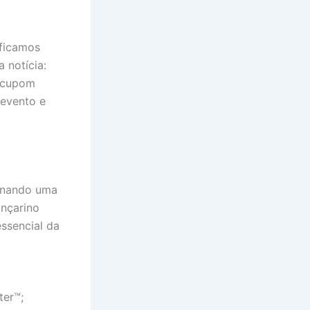
 ficamos
 notícia:
o cupom
 evento e
ionando uma
ançarino
essencial da
ter™;