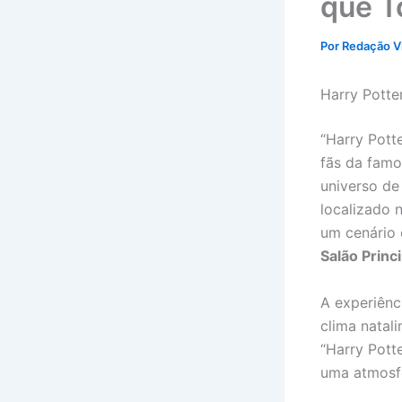
que 
Por
Redação V
Harry Potte
“Harry Pott
fãs da famo
universo de
localizado 
um cenário 
Salão Princ
A experiên
clima natal
“Harry Pott
uma atmosfe