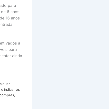
ado para
r de 6 anos
 de 16 anos
entrada
entivados a
veis para
mentar ainda
alquer
e indicar os
 compras,