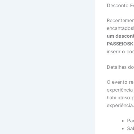
Desconto E
Recentement
encantados!
um descon
PASSEIOSK
inserir o c
Detalhes d
O evento re
experiência
habilidoso p
experiência
Pa
Sa