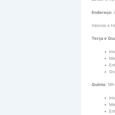
Endereço:
A
Valores e Ho
Terça e Qua
Int
Me
En
Gr
Quinta:
18h
Int
Me
En