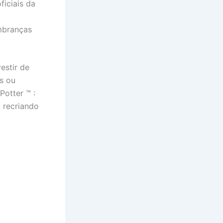
ficiais da
embranças
estir de
s ou
Potter ™ :
 recriando