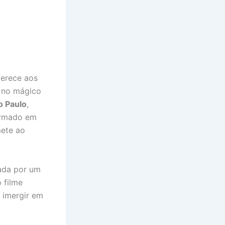
ferece aos
s no mágico
o Paulo
,
formado em
mete ao
ada por um
 filme
e imergir em