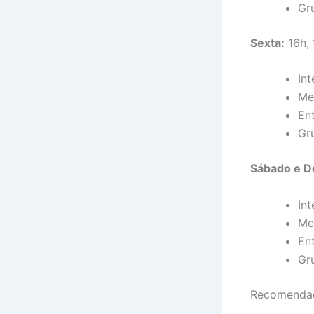
Gr
Sexta:
16h, 
Int
Me
En
Gr
Sábado e D
Int
Me
En
Gr
Recomendaç