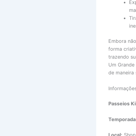
Ex
ma
Ti
ine
Embora não 
forma criat
trazendo su
Um Grande B
de maneira 
Informaçõe
Passeios Ki
Temporada
Local:
Shopp