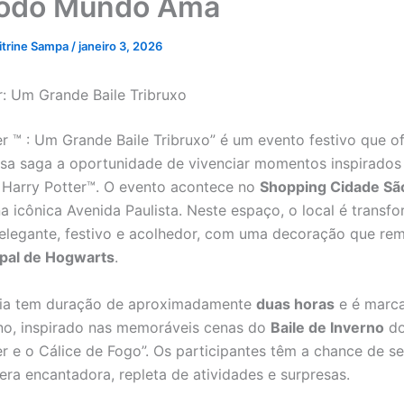
Todo Mundo Ama
itrine Sampa
/
janeiro 3, 2026
r: Um Grande Baile Tribruxo
er ™ : Um Grande Baile Tribruxo” é um evento festivo que o
sa saga a oportunidade de vivenciar momentos inspirado
 Harry Potter™. O evento acontece no
Shopping Cidade Sã
na icônica Avenida Paulista. Neste espaço, o local é trans
elegante, festivo e acolhedor, com uma decoração que re
ipal de Hogwarts
.
cia tem duração de aproximadamente
duas horas
e é marc
ino, inspirado nas memoráveis cenas do
Baile de Inverno
do
er e o Cálice de Fogo”. Os participantes têm a chance de s
ra encantadora, repleta de atividades e surpresas.