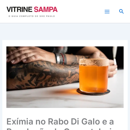
Ir
para
Pesq
o
conteúdo
Exímia no Rabo Di Galo e a