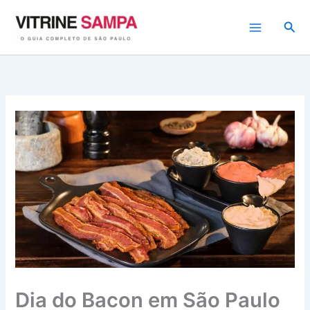
Ir
para
Pesq
o
conteúdo
Dia do Bacon em São Paulo