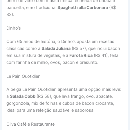
pernil de vitelo com massa fresca recheada de batata e
pancetta, e no tradicional
Spaghetti alla Carbonara
(R$
83).
Dinho’s
Com 65 anos de história, o Dinho’s aposta em receitas
clássicas como a
Salada Juliana
(R$ 57), que inclui bacon
em sua mistura de vegetais, e a
Farofa Rica
(R$ 41), feita
com farinha de milho, ovos, bacon e presunto.
Le Pain Quotidien
A belga Le Pain Quotidien apresenta uma opção mais leve:
a
Salada Cobb
(R$ 58), que leva frango, ovo, abacate,
gorgonzola, mix de folhas e cubos de bacon crocante,
ideal para uma refeição saudável e saborosa.
Oliva Café e Restaurante