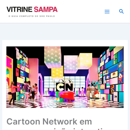
Ir
para
Pesq
o
conteúdo
Cartoon Network em