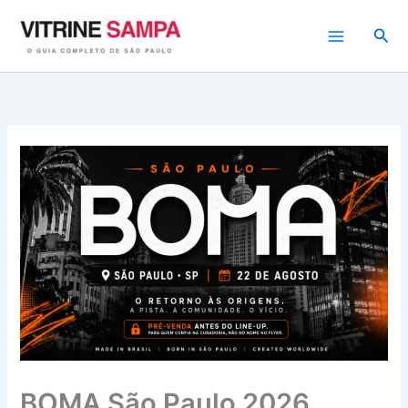
Ir
para
Pesq
o
conteúdo
BOMA São Paulo 2026