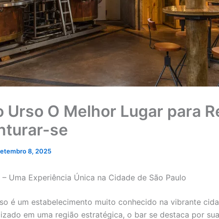
o Urso O Melhor Lugar para R
nturar-se
etembro 8, 2025
 – Uma Experiência Única na Cidade de São Paulo
so é um estabelecimento muito conhecido na vibrante cid
lizado em uma região estratégica, o bar se destaca por su