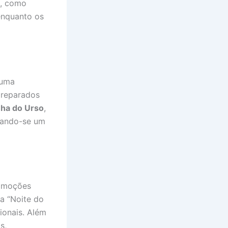
s, como
 enquanto os
 uma
preparados
nha do Urso
,
nando-se um
romoções
 a “Noite do
ionais. Além
s,