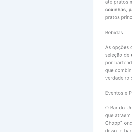
até pratos 
coxinhas
,
p
pratos prin
Bebidas
As opções d
seleção de
por bartend
que combina
verdadeiro 
Eventos e 
O Bar do Ur
que atraem 
Chopp”, ond
disso, o ba