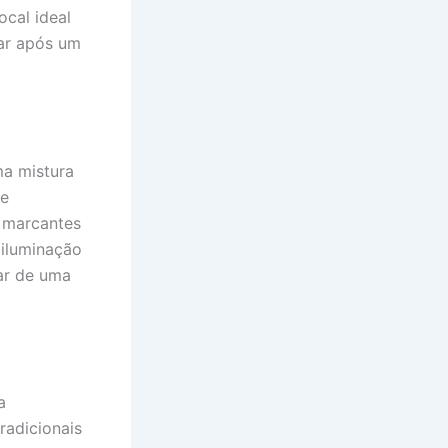
ocal ideal
xar após um
ma mistura
 e
 marcantes
 iluminação
ar de uma
a
radicionais