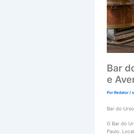
Bar d
e Ave
Por
Redator
/
s
Bar do Urso
O Bar do Ur
Paulo. Loca