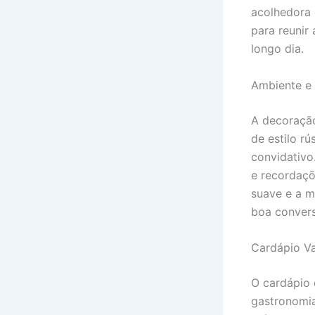
acolhedora 
para reunir
longo dia.
Ambiente e
A decoração
de estilo r
convidativo
e recordaçõ
suave e a m
boa convers
Cardápio V
O cardápio 
gastronomia