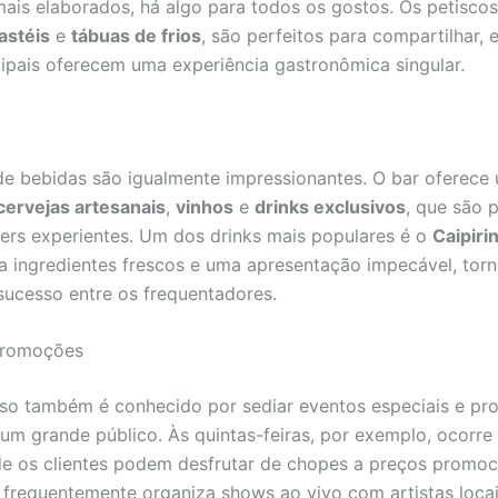
mais elaborados, há algo para todos os gostos. Os petisco
astéis
e
tábuas de frios
, são perfeitos para compartilhar,
cipais oferecem uma experiência gastronômica singular.
e bebidas são igualmente impressionantes. O bar oferece
cervejas artesanais
,
vinhos
e
drinks exclusivos
, que são 
ers experientes. Um dos drinks mais populares é o
Caipiri
 ingredientes frescos e uma apresentação impecável, tor
sucesso entre os frequentadores.
Promoções
so também é conhecido por sediar eventos especiais e p
um grande público. Às quintas-feiras, por exemplo, ocorre
e os clientes podem desfrutar de chopes a preços promoc
r frequentemente organiza shows ao vivo com artistas locai