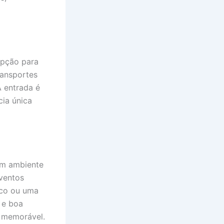
opção para
ransportes
A entrada é
cia única
um ambiente
ventos
ico ou uma
 e boa
a memorável.