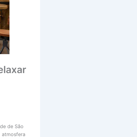
elaxar
ade de São
a atmosfera