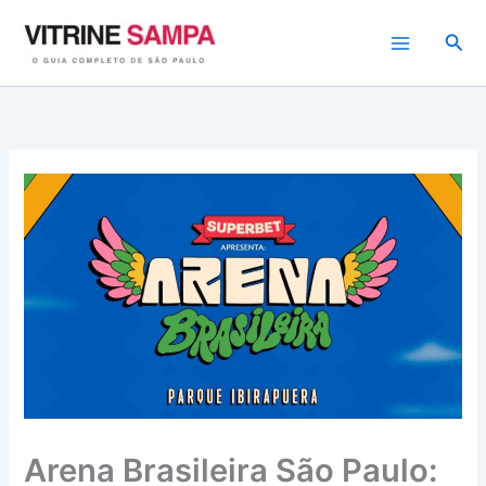
Ir
para
Pesq
o
conteúdo
Arena Brasileira São Paulo: